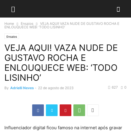
Home
Ensaios
VEJA AQUI! VAZA NUDE DE GUSTAVO ROCHA E
ENLOUQUECE WEB: ‘TODO LISINHO’
Ensaios
VEJA AQUI! VAZA NUDE DE
GUSTAVO ROCHA E
ENLOUQUECE WEB: ‘TODO
LISINHO’
627
0
By
Adrielli Neves
-
22 de agosto de 2023
Influenciador digital ficou famoso na internet após gravar