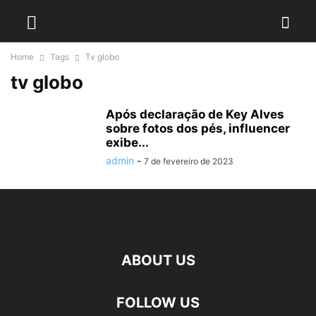
Home
Tags
Tv globo
tv globo
Após declaração de Key Alves
sobre fotos dos pés, influencer
exibe...
admin
-
7 de fevereiro de 2023
ABOUT US
FOLLOW US