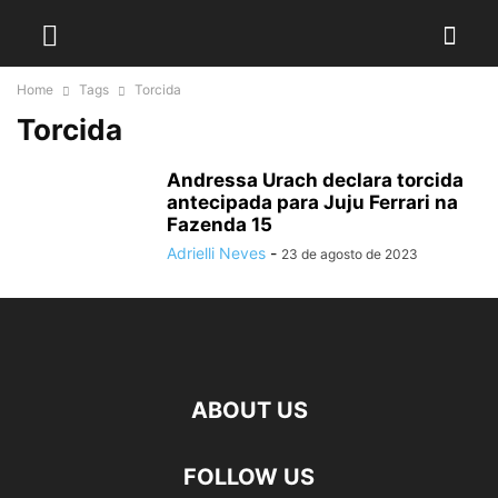
Home
Tags
Torcida
Torcida
Andressa Urach declara torcida
antecipada para Juju Ferrari na
Fazenda 15
Adrielli Neves
-
23 de agosto de 2023
ABOUT US
FOLLOW US