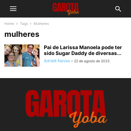
Home
Tags
Mulheres
mulheres
Pai de Larissa Manoela pode ter
sido Sugar Daddy de diversas...
Adrielli Neves
-
22 de agosto de 2023