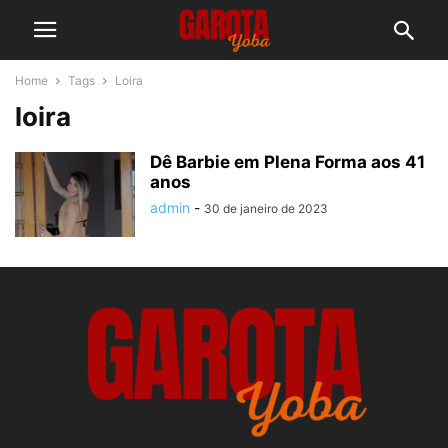
Home
Tags
Loira
loira
Dê Barbie em Plena Forma aos 41
anos
admin
-
30 de janeiro de 2023